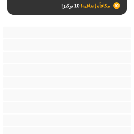
مكافأة إضافية!
10 توكنز!
آسيوي
أفضل عارضات الدردشة الخاصة
اطلاق السوائل
الأدوات
الجدة
الجنس العبودي
الصبايا
اللاتينيات
المراهقين 18‏+