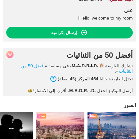
عني
Hello, welcome to my room!
إرسال إكرامية
أفضل 50 من الثنائيات
تشارك العارضة
-M-A-D-R-I-D-
في مسابقة «
أفضل 50 من
الثنائيات
».
تحتل العارضة حاليا
454 المركز
(45 نقطة).
أرسل التوكينز لجعل
-M-A-D-R-I-D-
أقرب إلى
الانتصار!
الصور
مجاناً
مجاناً