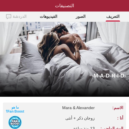
-M-A-D-R-I-D-
التصنيفات
التعريف
الصور
الفيديوهات
الدردشة
-M-A-D-R-I-D-
الاسم:
Mara & Alexander
ما هو
Fan Boost؟
أنا :
زوجان ذكر + أنثى
البث الماضي:
13 منذ ساعة