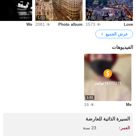
1
1
2081
1573
We
Photo album
Love
عرض الجميع
الفيديوهات
16777215 توكينز
1:01
16
Me
السيرة الذاتية للعارضة
العمر:
23 سنة