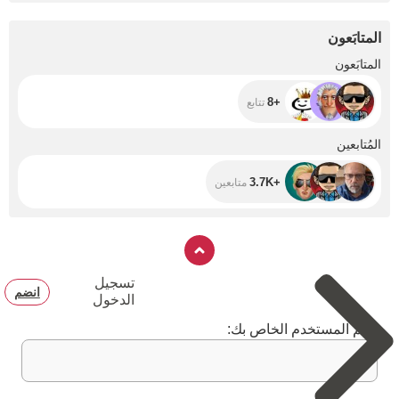
المتابَعون
+8
المتابَعون
+8
تتابع
+3.7K
المُتابعين
+3.7K
متابعين
تسجيل
انضم
الدخول
اسم المستخدم الخاص بك: