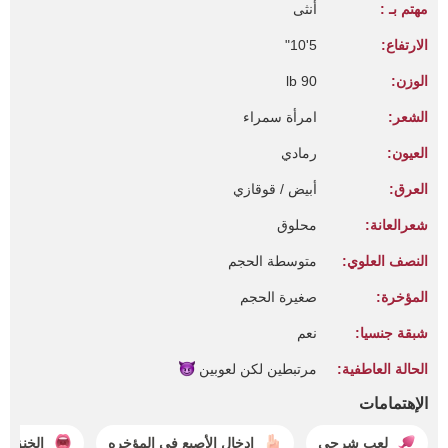
مهتم بـ :
أنثى
الارتفاع:
5'10"
الوزن:
90 lb
الشعر:
امرأة سمراء
العيون:
رمادي
العرق:
أبيض / قوقازي
شعرالعانة:
محلوق
النصف العلوي:
متوسطة الحجم
المؤخرة:
صغيرة الحجم
شبقة جنسيا:
نعم
الحالة العاطفية:
مرتبطين لكن
لعوبين
الإهتمامات
لعب شرجي
إدخال الأصبع في المؤخره
الخنق