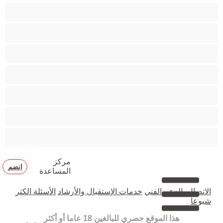
متوسطة الثديين
مدخنات
مفتولة العضلات
ممتلئات الجسم
ممثلة أفلام إباحية
ناضج
هنود
مركز
انضم
المساعدة
الاتصال بالدعم الفني
خدمات الإستقبال والأرشاد
الأسئلة الكثر
شيوعا
هذا الموقع حصري للبالغين 18 عاما أو أكثر