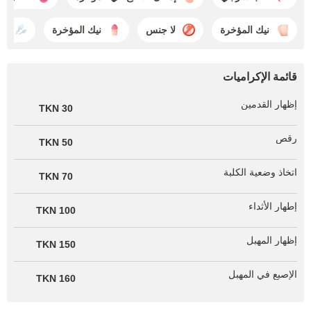
نيك المؤخرة
لا جنس
نيك المؤخرة
قذ
قائمة الإكراميات
إظهار القدمين
30 TKN
رقص
50 TKN
اتخاذ وضعية الكلبة
70 TKN
إطهار الأثداء
100 TKN
إظهار المهبل
150 TKN
الإصبع في المهبل
160 TKN