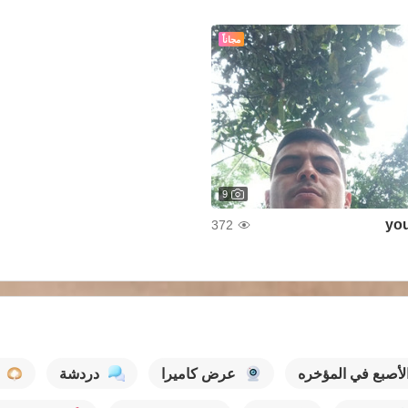
مجاناً
9
yo
372
لأصبع في المؤخره
عرض كاميرا
دردشة