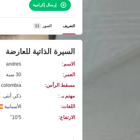
إرسال إكرامية
التعريف
الصور
11
السيرة الذاتية للعارضة
الاسم:
andres
العمر:
30 سنة
مسقط الرأس:
colombia
مهتم بـ :
ذكر, أنثى
اللغات:
الأسبانية
الارتفاع:
5'10"