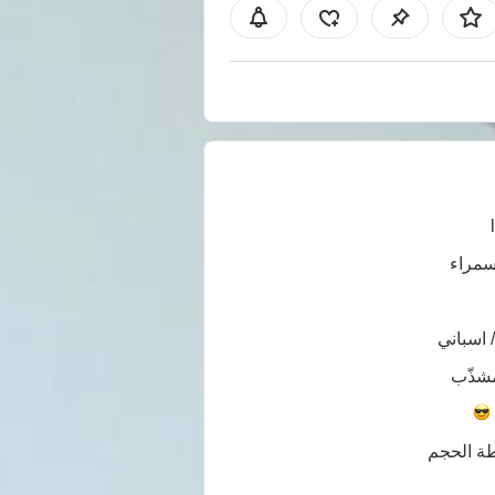
سمراء
/ اسباني
شذّب
ة الحجم