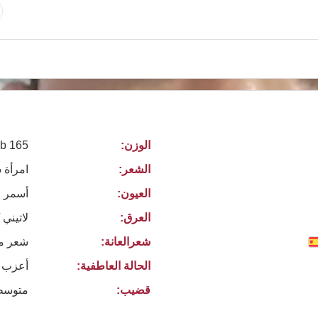
الوزن:
165 lb
الشعر:
امرأة 
العيون:
أسمر
العرق:
لاتيني 
شعرالعانة:
شعر م
الحالة العاطفية:
أعزب
قضيب:
متوسط