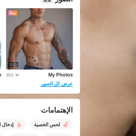
مجاناً
2
u
My Photos
353
عرض كل الصور
الإهتمامات
لحس الخصية
إدخال ا