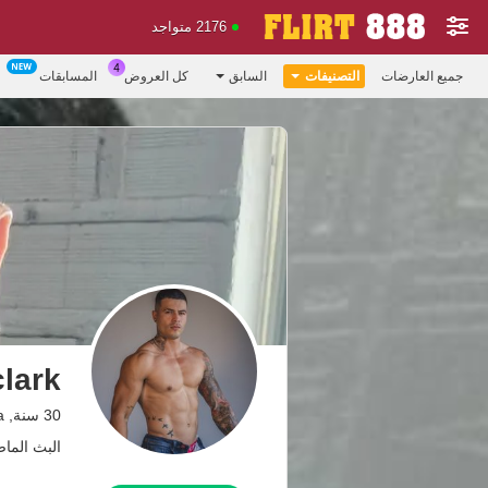
2176 متواجد
جميع العارضات
التصنيفات
السابق
كل العروض
المسابقات
lark
30 سنة, colombia
البث الماضي: 3.04.26