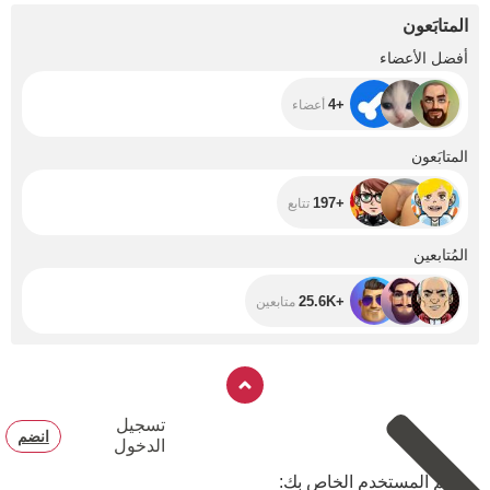
المتابَعون
+4
أفضل الأعضاء
+4
أعضاء
+197
المتابَعون
+197
تتابع
+25.6K
المُتابعين
+25.6K
متابعين
تسجيل
انضم
الدخول
اسم المستخدم الخاص بك: