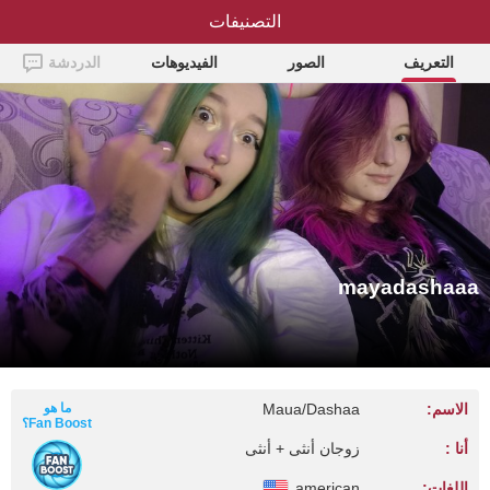
التصنيفات
mayadashaaa
التعريف
الصور
الفيديوهات
الدردشة
mayadashaaa
الاسم:
Maua/Dashaa
ما هو
Fan Boost؟
أنا :
زوجان أنثى + أنثى
اللغات:
american