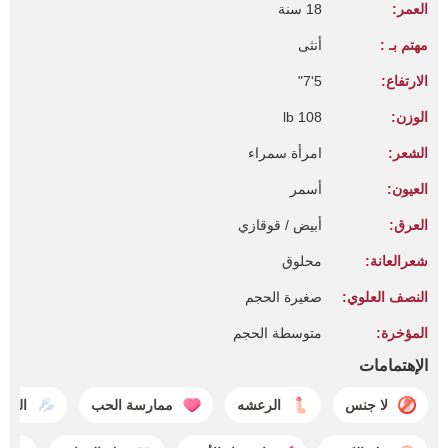
العمر:
18 سنة
مهتم بـ :
أنثى
الارتفاع:
5'7"
الوزن:
108 lb
الشعر:
امرأة سمراء
العيون:
أسمر
العرق:
أبيض / قوقازي
شعرالعانة:
محلوق
النصف العلوي:
صغيرة الحجم
المؤخرة:
متوسطة الحجم
الإهتمامات
لا جنس
الرعشه
ممارسة الحب
القذ