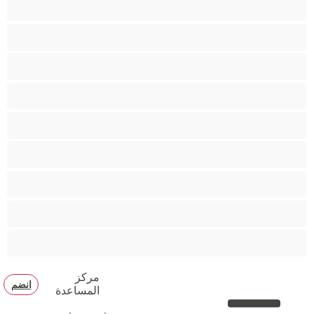
كس محلوق
مؤخرة كبيرة
متوسطة الثديين
مدخنات
مفتولة العضلات
ممتلئات الجسم
ممثلة أفلام إباحية
ناضج
هنود
مركز
انضم
المساعدة