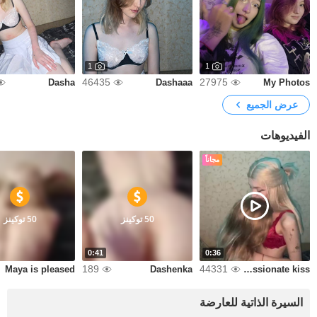
1
1
46435
27975
Dasha
Dashaaa
My Photos
عرض الجميع
الفيديوهات
مجاناً
50 توكينز
50 توكينز
0:41
0:36
189
44331
Maya is pleased
Dashenka
A passionate kiss
السيرة الذاتية للعارضة