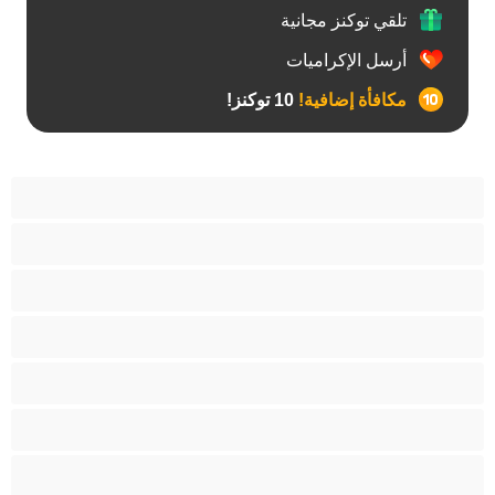
تلقي توكنز مجانية
أرسل الإكراميات
مكافأة إضافية!
10 توكنز!
آسيوي
أفضل عارضات الدردشة الخاصة
اطلاق السوائل
الأدوات
الجدة
الجنس العبودي
الصبايا