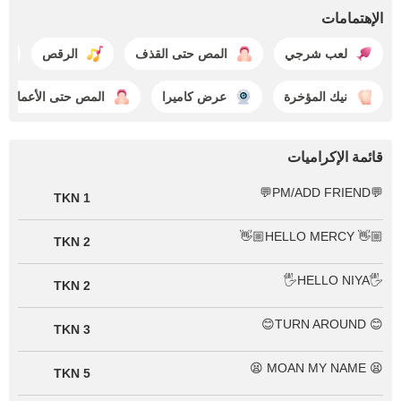
الإهتمامات
لعب شرجي
المص حتى القذف
الرقص
نيك المؤخرة
عرض كاميرا
المص حتى الأعماق
قائمة الإكراميات
💬PM/ADD FRIEND💬
1 TKN
👋🏼 HELLO MERCY👋🏼
2 TKN
🖐HELLO NIYA🖐
2 TKN
😊 TURN AROUND😊
3 TKN
😫 MOAN MY NAME 😫
5 TKN