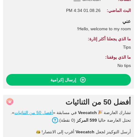
البث الماضي:
01.08.26 4:34 PM
عني
Hello, welcome to my room!
ما الذي يجعلنا أكثر إثارة:
Tips
ما الذي يوقفنا:
No tips
إرسال إكرامية
أفضل 50 من الثنائيات
تشارك العارضة
Veecatch
في مسابقة «
أفضل 50 من الثنائيات
».
تحتل العارضة حاليا
599 المركز
(0 نقطة).
أرسل التوكينز لجعل
Veecatch
أقرب إلى
الانتصار!