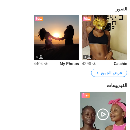
الصور
مجاناً
مجاناً
4
4
4404
4296
My Photos
Catchie
عرض الجميع
الفيديوهات
مجاناً