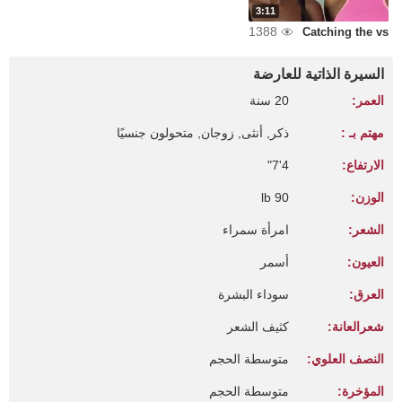
3:11
1388
Catching the vs
السيرة الذاتية للعارضة
العمر:
20 سنة
مهتم بـ :
ذكر, أنثى, زوجان, متحولون جنسيًا
الارتفاع:
4'7"
الوزن:
90 lb
الشعر:
امرأة سمراء
العيون:
أسمر
العرق:
سوداء البشرة
شعرالعانة:
كثيف الشعر
النصف العلوي:
متوسطة الحجم
المؤخرة:
متوسطة الحجم