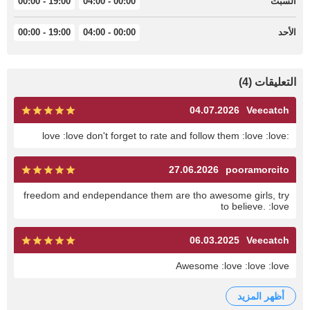
السبت
00:00 - 04:00
19:00 - 00:00
الأحد
00:00 - 04:00
19:00 - 00:00
التعليقات (4)
04.07.2026
Veecatch
:love :love don't forget to rate and follow them :love :love
27.06.2026
pooramorcito
freedom and endependance them are tho awesome girls, try
to believe. :love
06.03.2025
Veecatch
Awesome :love :love :love
أظهر المزيد